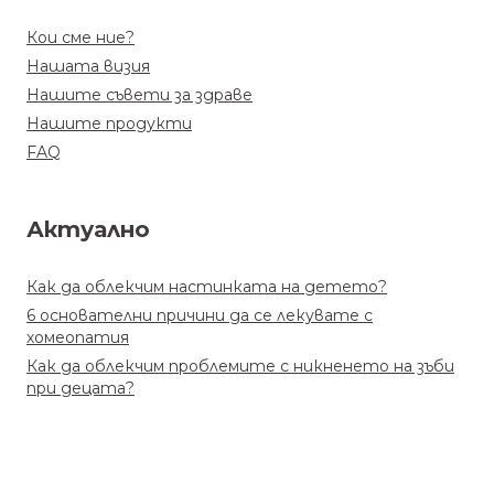
Кои сме ние?
Нашата визия
Нашите съвети за здраве
Нашите продукти
FAQ
Актуално
Как да облекчим настинката на детето?
6 основателни причини да се лекувате с
хомеопатия
Как да облекчим проблемите с никненето на зъби
при децата?