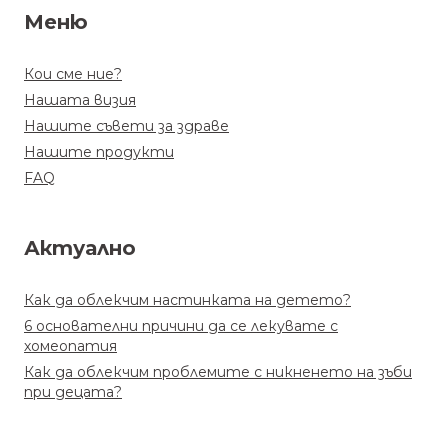
Меню
Кои сме ние?
Нашата визия
Нашите съвети за здраве
Нашите продукти
FAQ
Актуално
Как да облекчим настинката на детето?
6 основателни причини да се лекувате с
хомеопатия
Как да облекчим проблемите с никненето на зъби
при децата?