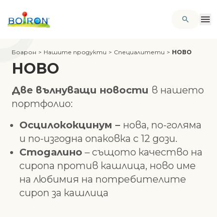
Боарон
>
Нашите продукти
>
Специалитети
>
НОВО
НОВО
Две вълнуващи новости
в нашето
портфолио:
Осцилококцинум –
нова, по-голяма
и по-изгодна опаковка с 12 дози.
Стодалино
– същото качество на
сиропа против кашлица, ново име
на любимия на потребителите
сироп за кашлица