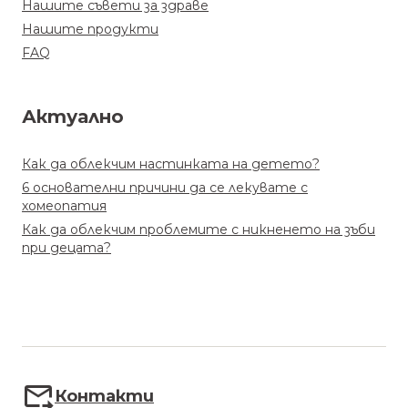
Нашите съвети за здраве
Нашите продукти
FAQ
Актуално
Как да облекчим настинката на детето?
6 основателни причини да се лекувате с
хомеопатия
Как да облекчим проблемите с никненето на зъби
при децата?
Контакти