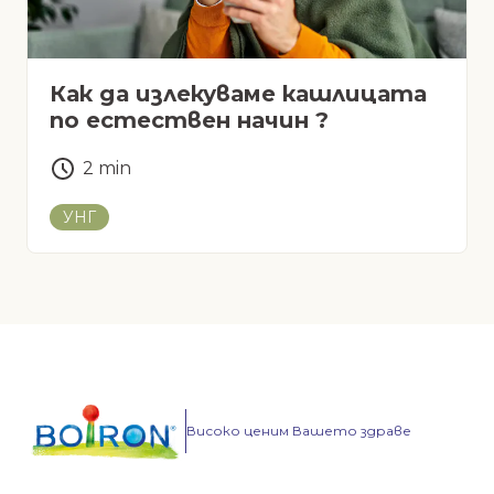
Как да излекуваме кашлицата
по естествен начин ?
2
min
УНГ
Високо ценим Вашето здраве