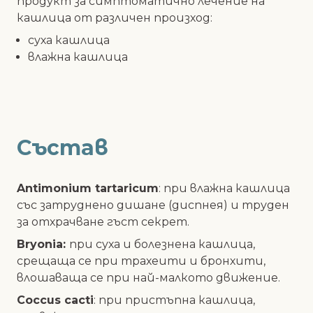
продукт за симптоматично лечение на
кашлица от различен произход:
суха кашлица
влажна кашлица
Състав
Antimonium tartaricum
:
при влажна кашлица
със затруднено дишане (диспнея) и труден
за отхрачване гъст секрет.
Bryonia:
при суха и болезнена кашлица,
срещаща се при трахеити и бронхити,
влошаваща се при най-малкото движение.
Coccus cacti
:
при пристъпна кашлица,