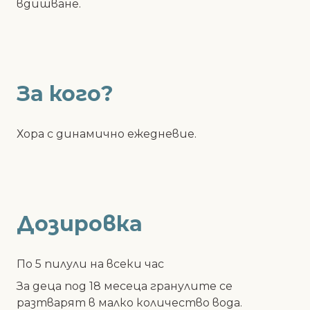
вдишване.
За кого?
Хора с динамично ежедневие.
Дозировка
По 5 пилули на всеки час
За деца под 18 месеца гранулите се
разтварят в малко количество вода.