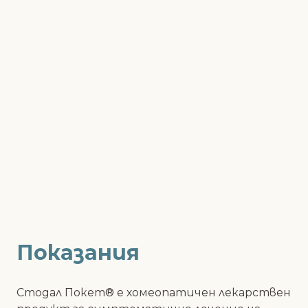
Показания
Стодал Покет® e хомеопатичен лекарствен