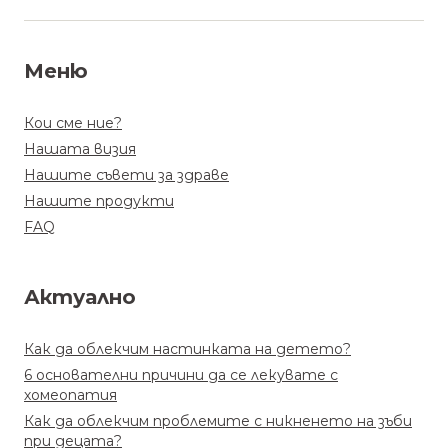
Меню
Кои сме ние?
Нашата визия
Нашите съвети за здраве
Нашите продукти
FAQ
Актуално
Как да облекчим настинката на детето?
6 основателни причини да се лекувате с
хомеопатия
Как да облекчим проблемите с никненето на зъби
при децата?