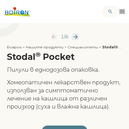
1
/
6
Боарон
>
Нашите продукти
>
Специалитети
>
Stodal® Pocket
®
Stodal
Pocket
Пилули в еднодозова опаковка.
Хомеопатичен лекарствен продукт,
използван за симптоматично
лечение на кашлица от различен
произход (суха и влажна кашлица).