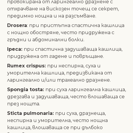
провокирана от ларингеално дразнене с
отхрачване на вискозен точещ се секрет,
предимно нощна и на разсъмване.
Drosera
:
при пристъпна спастична кашлица
с нощно обостряне, често придружена с
гръдни и абдоминални болки.
Ipeca:
при спастична задушаваща кашлица,
придружена от гадене и повръщане.
Rumex crispus
:
при неспирна, суха и
уморителна кашлица, предизвикана от
ларингеално и/или трахеално дразнене.
Spongia tosta:
при суха ларингеална кашлица,
дрезгава и задушаваща, често влошаваща се
през нощта.
Sticta pulmonaria:
при суха, дразнеща,
неспирна и уморителна, често нощна
кашлица, влошаваща се при дълбоко