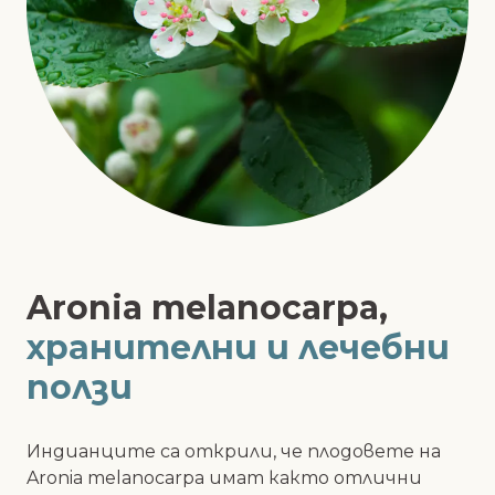
Aronia melanocarpa,
хранителни и лечебни
ползи
Индианците са открили, че плодовете на
Aronia melanocarpa имат както отлични