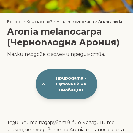
Боарон
>
Кои сме ние?
>
Нашите суровини
>
Aronia melanocarpa (Черноплодна Арония)
Aronia melanocarpa
(Черноплодна Арония)
Малки плодове с големи предимства.
Природата -
източник на
иновации
Тези, които пазаруват в био магазините,
знаят, че плодовете на Aronia melanocarpa са