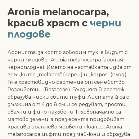
Aronia melanocarpa,
красив храст с
черни
плодове
Аронията, за която говорим тук, е видът с
черни плодове : Aronia melanocarpa (арония
черноплодна). Името на наставката идва от
гръцките „melanos“ (черен) и „karpos“ (плод).
Тя е храстовидно растение от семейство
Розоцветни (Rosaceae). Бързият й растеж
образува ниски сбити туфи. Листата й са с
дължина от 4 до 8 см и се редуват, прости,
овални и фино назъбени. Първоначално са
матово зелени, а през есента придобиват
красиви оранжево-червени нюанси. Aronia
melanocarpa цъфти през май-юни и образува