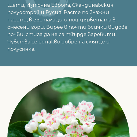
щати, Източна Европа, Скандинавския
полуостров и Русия. Расте по влажни
насипи, в гъсталаци и под дърветата в
смесени гори. Вирее в почти всички видове
почви, стига да не са твърде варовити.
Чувства се еднакво добре на слънце и
полусянка.