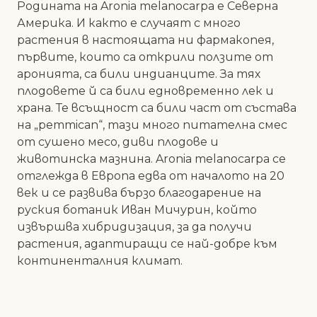
Родината на Aronia melanocarpa е Северна
Америка. И както е случаят с много
растения в настоящата ни фармакопея,
първите, които са открили ползите от
аронията, са били индианците. За тях
плодовете й са били едновременно лек и
храна. Те всъщност са били част от състава
на „pemmican“, тази много питателна смес
от сушено месо, диви плодове и
животинска мазнина. Aronia melanocarpa се
отглежда в Европа едва от началото на 20
век и се развива бързо благодарение на
руския ботаник Иван Мичурин, който
извършва хибридизация, за да получи
растения, адаптиращи се най-добре към
континенталния климат.