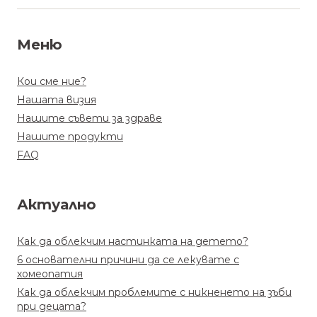
Меню
Кои сме ние?
Нашата визия
Нашите съвети за здраве
Нашите продукти
FAQ
Актуално
Как да облекчим настинката на детето?
6 основателни причини да се лекувате с
хомеопатия
Как да облекчим проблемите с никненето на зъби
при децата?