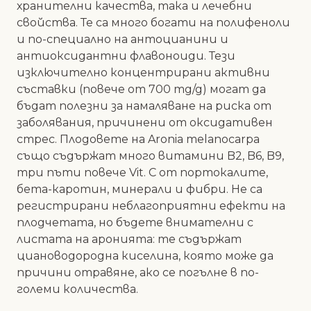
хранителни качества, така и лечебни
свойства. Те са много богати на полифеноли
и по-специално на антоцианини и
антиоксидантни флавоноиди. Тези
изключително концентрирани активни
съставки (повече от 700 mg/g) могат да
бъдат полезни за намаляване на риска от
заболявания, причинени от оксидативен
стрес. Плодовете на Aronia melanocarpa
също съдържат много витамини B2, B6, B9,
три пъти повече Vit. C от портокалите,
бета-каротин, минерали и фибри. Не са
регистрирани неблагоприятни ефекти на
плодчетата, но бъдете внимателни с
листата на аронията: те съдържат
циановодородна киселина, която може да
причини отравяне, ако се погълне в по-
големи количества.