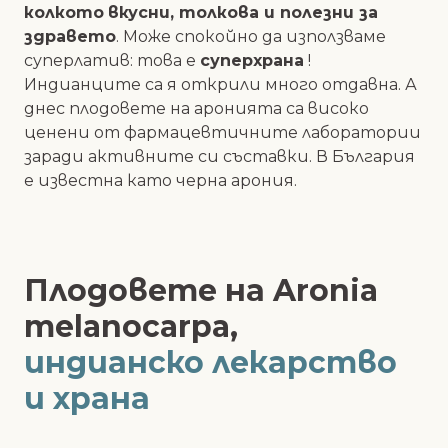
колкото
вкусни, толкова и полезни за
здравето
. Може спокойно да използваме
суперлатив: това е
суперхрана
!
Индианците са я открили много отдавна. А
днес плодовете на аронията са високо
ценени от фармацевтичните лаборатории
заради активните си съставки. В България
е известна като черна арония.
Плодовете на Aronia
melanocarpa,
индианско лекарство
и храна