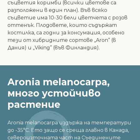
съцветия коримби (всички цветове са
разположени в един план). Във всяко
съцветие има 10-30 бели цветчета с розов
оттенък. Плодовете, които съдържат
костилка, са годни за консумация, особено
тези от хибридните сортове „Aron” (в
Дания) и „Viking” (във Финландия).
Aronia melanocarpa,
много
устойчиво
растение
Aronia melanocarpa издържа на температури
до -35°C. Ето защо се среща главно в Канада,
североизточната част на Съединените