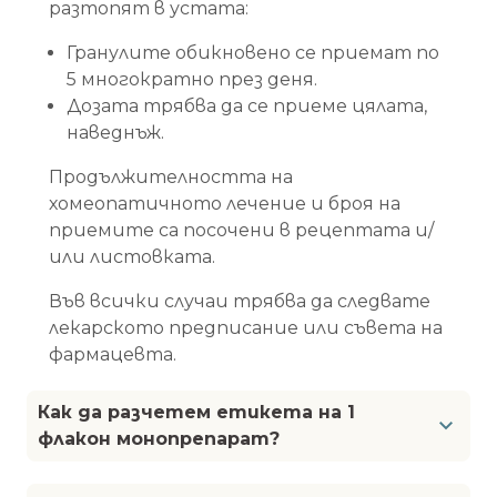
разтопят в устата:
Гранулите обикновено се приемат по
5 многократно през деня.
Дозата трябва да се приеме цялата,
наведнъж.
Продължителността на
хомеопатичното лечение и броя на
приемите са посочени в рецептата и/
или листовката.
Във всички случаи трябва да следвате
лекарското предписание или съвета на
фармацевта.
Как да разчетем етикета на 1
флакон монопрепарат?