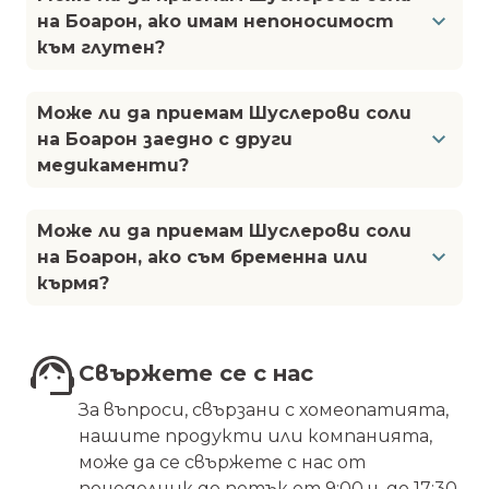
на Боарон, ако имам непоносимост
към глутен?
Може ли да приемам Шуслерови соли
на Боарон заедно с други
медикаменти?
Може ли да приемам Шуслерови соли
на Боарон, ако съм бременна или
кърмя?
Свържете се с нас
За въпроси, свързани с хомеопатията,
нашите продукти или компанията,
може да се свържете с нас от
понеделник до петък от 9:00 ч. до 17:30