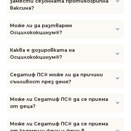
замести сезонната противогрипна
ваксина?
Може ли да разтварям
Осцилококцинум®?
Каква е дозировката на
Осцилококцинум®?
Седатиф ПС® може ли да причини
сънливост през деня?
Mоже ли Седатиф ПС® да се приема
от деца?
Може ли Седатиф ПС® да се приема
от кърмещи жени и жени в