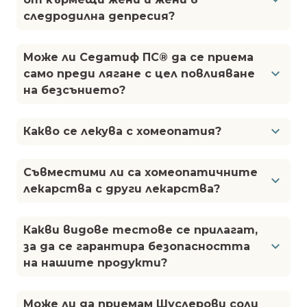
следродилна депресия?
Може ли Седатиф ПС® да се приема
само преди лягане с цел повлияване
на безсънието?
Какво се лекува с хомеопатия?
Съвместими ли са хомеопатичните
лекарства с други лекарства?
Какви видове тестове се прилагат,
за да се гарантира безопасността
на нашите продукти?
Може ли да приемам Шуслерови соли