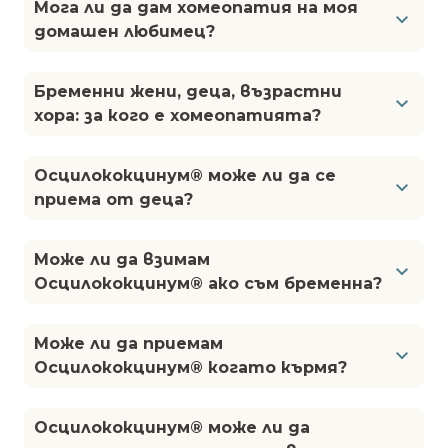
Мога ли да дам хомеопатия на моя
домашен любимец?
Бременни жени, деца, възрастни
хора: за кого е хомеопатията?
Осцилококцинум® може ли да се
приема от деца?
Може ли да взимам
Осцилококцинум® ако съм бременна?
Може ли да приемам
Осцилококцинум® когато кърмя?
Осцилококцинум® може ли да