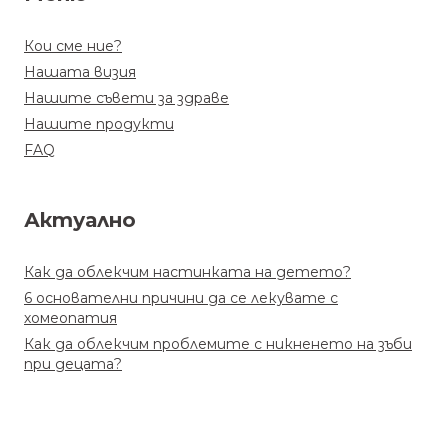
Кои сме ние?
Нашата визия
Нашите съвети за здраве
Нашите продукти
FAQ
Актуално
Как да облекчим настинката на детето?
6 основателни причини да се лекувате с
хомеопатия
Как да облекчим проблемите с никненето на зъби
при децата?